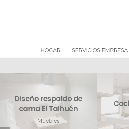
Diseño y fabricación de mobiliario en melamina
HOGAR
SERVICIOS EMPRESA
Diseño respaldo de
Coc
cama El Taihuén
Muebles